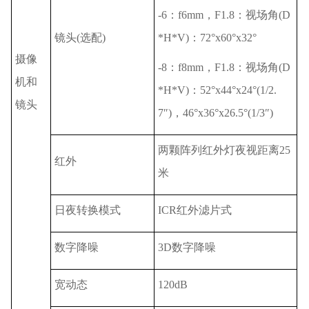
-6：f6mm，F1.8：视场角(D
镜头(选配)
*H*V)：72°x60°x32°
摄像
-8：f8mm，F1.8：视场角(D
机和
*H*V)：52°x44°x24°(1/2.
镜头
7″)，46°x36°x26.5°(1/3″)
两颗阵列红外灯夜视距离25
红外
米
日夜转换模式
ICR红外滤片式
数字降噪
3D数字降噪
宽动态
120dB