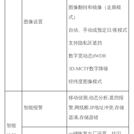
图像翻转和镜像（走廊模
式）
图像设置
自动、手动或预定日/夜模式
支持隐私区遮挡
数字宽动态dWDR
3D-MCTF数字降噪
经纬度图像模式
移动侦测,动态分析,遮挡报
智能报警
警,网线断,IP地址冲突,存储
器满,存储器错
智能
一键恢复出厂设置，抗闪