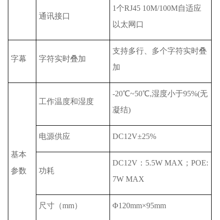
1个RJ45 10M/100M自适应
通讯接口
以太网口
支持多行、多个字符实时叠
字幕
字符实时叠加
加
-20℃~50℃,湿度小于95%(无
工作温度和湿度
凝结)
电源供应
DC12V±25%
基本
DC12V：5.5W MAX；POE:
参数
功耗
7W MAX
尺寸（mm）
Φ120mm×95mm