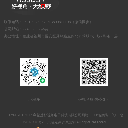
联系电话
：
0591-83783829/13600811198（微信同步）
公司邮箱：
274982037@qq.com
办公地址：
福建省福州市晋安区秀峰路五四北泰禾城市广场2号楼11层
小程序
好视角微信公众号
COPYRIGHT 2017 © 福建好视角电子科技有限公司网站. ICP备案号：
闽ICP备
19016720号-1
未经允许 严禁复制 All rights reserved