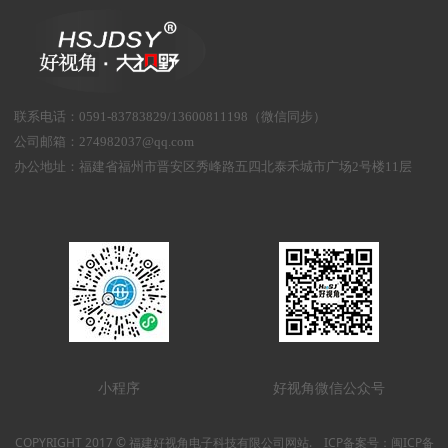
联系电话
：
0591-83783829/13600811198（微信同步）
公司邮箱：
274982037@qq.com
办公地址：
福建省福州市晋安区秀峰路五四北泰禾城市广场2号楼11层
小程序
好视角微信公众号
COPYRIGHT 2017 © 福建好视角电子科技有限公司网站. ICP备案号：
闽ICP备