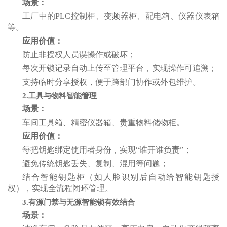
场景：
工厂中的
PLC
控制柜、变频器柜、配电箱、仪器仪表箱
等。
应用价值：
防止非授权人员误操作或破坏；
每次开锁记录自动上传至管理平台，实现操作可追溯；
支持临时分享授权，便于跨部门协作或外包维护。
2.工具与物料智能管理
场景：
车间工具箱、精密仪器箱、贵重物料储物柜。
应用价值：
每把钥匙
绑定使用者身份，实现
“
谁开谁负责
”
；
避免传统钥匙丢失、复制、混用等问题；
结合智能钥匙柜（如人脸识别后自动给智能钥匙授
权），实现全流程闭环管理。
3.
有源
门禁与
无源智能锁有效结合
场景：