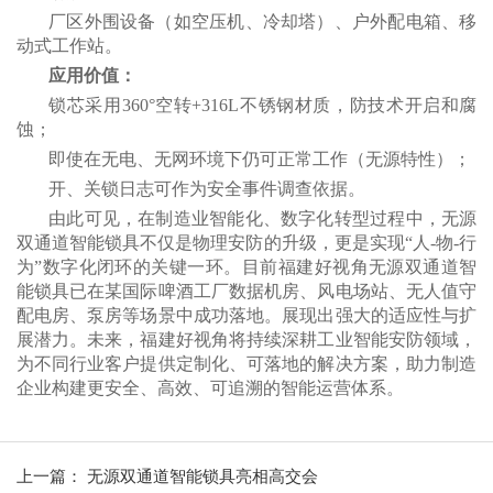
厂区外围设备（如空压机、冷却塔）、户外配电箱、移
动式工作站。
应用价值：
锁芯采用
360°
空转
+316L
不锈钢材质，
防技术开启和腐
蚀；
即使在无电、无网环境下仍可正常工作（无源特性）；
开、关锁日志可作为安全事件调查依据。
由此可见，在制造业智能化、数字化转型过程中，无源
双通道
智能锁具不仅是物理安防的升级，更是实现
“
人
-
物
-
行
为
”
数字化闭环的关键一环。
目前福建好视角无源双通道智
能锁具已在某国际啤酒工厂数据机房、风电场站、无人值守
配电房、泵房等场景中成功落地。展现出强大的适应性与扩
展潜力。未来，福建好视角将持续深耕工业智能安防领域，
为不同行业客户提供定制化、可落地的解决方案，助力制造
企业构建更安全、高效、可追溯的智能运营体系。
上一篇：
无源双通道智能锁具亮相高交会